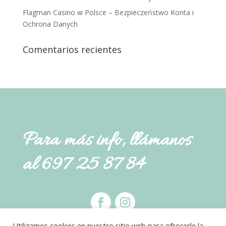
Flagman Casino w Polsce – Bezpieczeństwo Konta i
Ochrona Danych
Comentarios recientes
Para más info, llámanos
al
697 25 87 84
Utilizamos cookies en nuestro sitio web para ofrecerle la